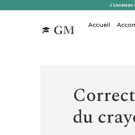
√ Livraison
Accueil
Accom
Correct
du cra