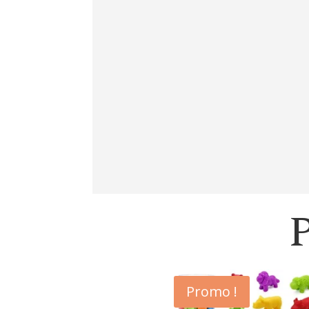
P
Promo !