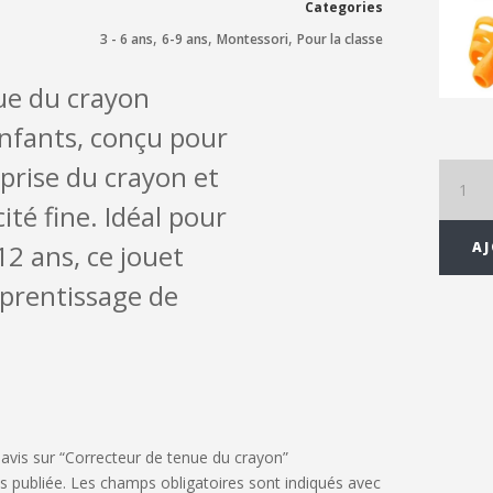
Categories
,
,
,
3 - 6 ans
6-9 ans
Montessori
Pour la classe
ue du crayon
nfants, conçu pour
 prise du crayon et
quantit
de
ité fine. Idéal pour
Correct
de
12 ans, ce jouet
AJ
tenue
pprentissage de
du
crayon
 avis sur “Correcteur de tenue du crayon”
s publiée.
Les champs obligatoires sont indiqués avec