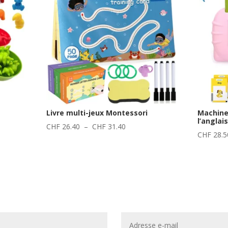
Livre multi-jeux Montessori
Machine
l’anglai
Plage
CHF
26.40
–
CHF
31.40
CHF
28.5
de
prix :
CHF 26.40
.80
à
CHF 31.40
.40