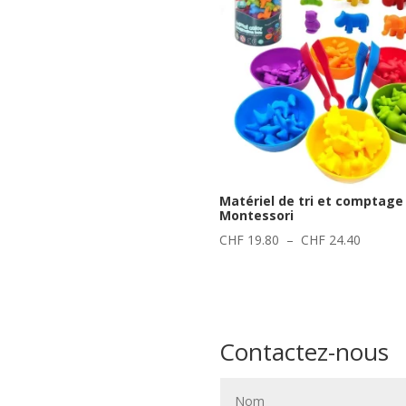
Matériel de tri et comptage
Montessori
Plage
CHF
19.80
–
CHF
24.40
de
prix :
CHF 19
à
CHF 24
Contactez-nous